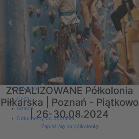
Previous
Nex
ZREALIZOWANE Półkolonia
Program
Cena
Piłkarska | Poznań - Piątkowo
Galeria
| 26-30.08.2024
Dokumenty do pobrania
Zapisz się na półkolonię