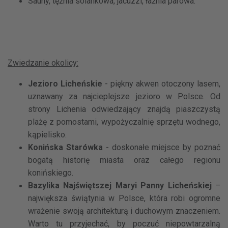
Sauny, tężnia solankowa, jacuzzi, łaźnia parowa.
Zwiedzanie okolicy:
Jezioro Licheńskie
- piękny akwen otoczony lasem,
uznawany za najcieplejsze jezioro w Polsce. Od
strony Lichenia odwiedzający znajdą piaszczystą
plażę z pomostami, wypożyczalnię sprzętu wodnego,
kąpielisko.
Konińska Starówka
- doskonałe miejsce by poznać
bogatą historię miasta oraz całego regionu
konińskiego.
Bazylika Najświętszej Maryi Panny Licheńskiej
–
największa świątynia w Polsce, która robi ogromne
wrażenie swoją architekturą i duchowym znaczeniem.
Warto tu przyjechać, by poczuć niepowtarzalną