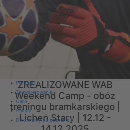
ZREALIZOWANE WAB
Program
Zakwaterowanie
Weekend Camp - obóz
Cena
treningu bramkarskiego |
Galeria
Licheń Stary | 12.12 -
Dokumenty do pobrania
14.12.2025