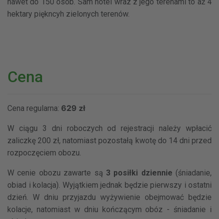
nawet do 150 osób. Sam hotel wraz z jego terenami to aż 4
hektary piękncyh zielonych terenów.
Cena
629 zł
Cena regularna:
W ciągu 3 dni roboczych od rejestracji należy wpłacić
zaliczkę 200 zł, natomiast pozostałą kwotę do 14 dni przed
rozpoczęciem obozu.
W cenie obozu zawarte są
3 posiłki dziennie
(śniadanie,
obiad i kolacja). Wyjątkiem jednak będzie pierwszy i ostatni
dzień. W dniu przyjazdu wyżywienie obejmować będzie
kolacje, natomiast w dniu kończącym obóz - śniadanie i