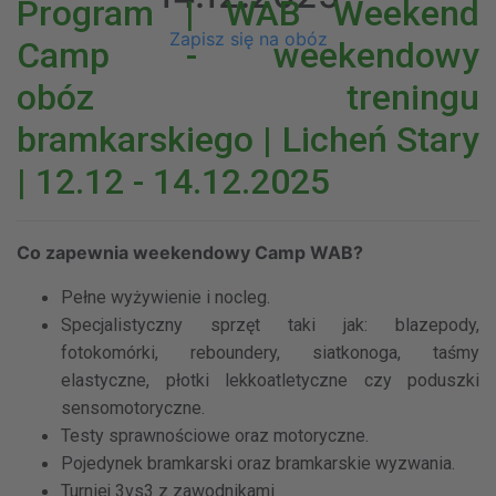
Program | WAB Weekend
Zapisz się na obóz
Camp - weekendowy
obóz treningu
bramkarskiego | Licheń Stary
| 12.12 - 14.12.2025
Co zapewnia weekendowy Camp WAB?
Pełne wyżywienie i nocleg.
Specjalistyczny sprzęt taki jak: blazepody,
fotokomórki, reboundery, siatkonoga, taśmy
elastyczne, płotki lekkoatletyczne czy poduszki
sensomotoryczne.
Testy sprawnościowe oraz motoryczne.
Pojedynek bramkarski oraz bramkarskie wyzwania.
Turniej 3vs3 z zawodnikami