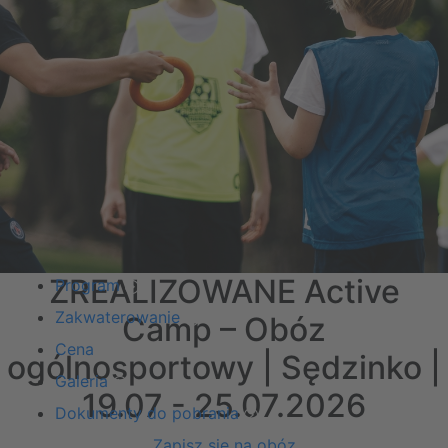
ZREALIZOWANE Active
Program
Zakwaterowanie
Camp – Obóz
Cena
ogólnosportowy | Sędzinko |
Galeria
19.07 - 25.07.2026
Dokumenty do pobrania
Zapisz się na obóz