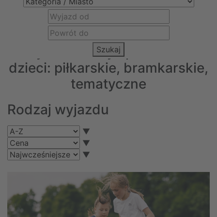
Aktywne obozy sportowe dla
Szukaj
dzieci: piłkarskie, bramkarskie,
tematyczne
Rodzaj wyjazdu
▼
▼
▼