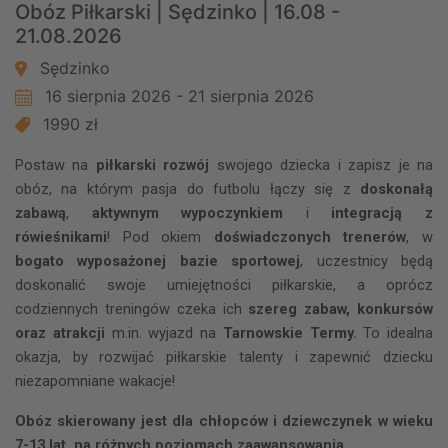
Obóz Piłkarski | Sędzinko | 16.08 -
21.08.2026
Sędzinko
16 sierpnia 2026 - 21 sierpnia 2026
1990 zł
Postaw na
piłkarski rozwój
swojego dziecka i zapisz je na
obóz, na którym pasja do futbolu łączy się z
doskonałą
zabawą
,
aktywnym wypoczynkiem
i
integracją z
rówieśnikami
! Pod okiem
doświadczonych trenerów
, w
bogato wyposażonej bazie sportowej
, uczestnicy będą
doskonalić swoje umiejętności piłkarskie, a oprócz
codziennych treningów czeka ich
szereg zabaw, konkursów
oraz atrakcji
m.in.
wyjazd na
Tarnowskie Termy.
To idealna
okazja, by rozwijać piłkarskie talenty i zapewnić dziecku
niezapomniane wakacje!
Obóz skierowany jest dla chłopców i dziewczynek w wieku
7-13 lat, na różnych poziomach zaawansowania.