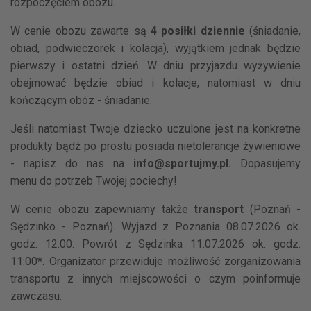
rozpoczęciem obozu.
W cenie obozu zawarte są
4 posiłki dziennie
(śniadanie,
obiad, podwieczorek i kolacja), wyjątkiem jednak będzie
pierwszy i ostatni dzień. W dniu przyjazdu wyżywienie
obejmować będzie obiad i kolacje, natomiast w dniu
kończącym obóz - śniadanie.
Jeśli natomiast Twoje dziecko uczulone jest na konkretne
produkty bądź po prostu posiada nietolerancje żywieniowe
- napisz do nas na
info@sportujmy.pl.
Dopasujemy
menu do potrzeb Twojej pociechy!
W cenie obozu zapewniamy także
transport
(Poznań -
Sędzinko - Poznań).
Wyjazd z Poznania 08.07.2026 ok.
godz. 12:00. Powrót z Sędzinka 11.07.2026 ok. godz.
11:00*.
Organizator przewiduje możliwość zorganizowania
transportu z innych miejscowości o czym poinformuje
zawczasu.