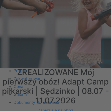
ZREALIZOWANE Mój
Program
Zakwaterowanie
pierwszy obóz! Adapt Camp
Cena
piłkarski | Sędzinko | 08.07 -
Galeria
11.07.2026
Dokumenty do pobrania
Zapisz się na obóz