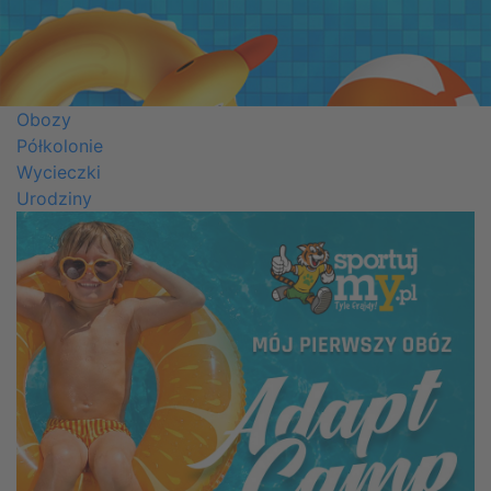
Obozy
Półkolonie
Wycieczki
Urodziny