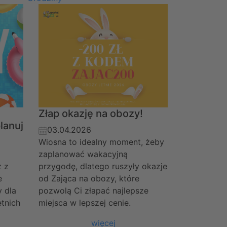
Złap okazję na obozy!
lanuj
03.04.2026
Wiosna to idealny moment, żeby
zaplanować wakacyjną
z z
przygodę, dlatego ruszyły okazje
e
od Zająca na obozy, które
 dla
pozwolą Ci złapać najlepsze
etnich
miejsca w lepszej cenie.
więcej