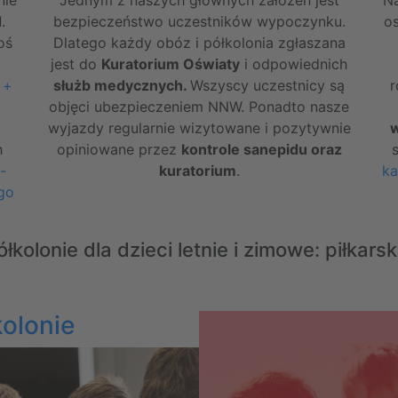
d
.
bezpieczeństwo uczestników wypoczynku.
o
oś
Dlatego każdy obóz i półkolonia zgłaszana
jest do
Kuratorium Oświaty
i odpowiednich
 +
służb medycznych.
Wszyscy uczestnicy są
r
objęci ubezpieczeniem NNW. Ponadto nasze
wyjazdy regularnie wizytowane i pozytywnie
h
opiniowane przez
kontrole sanepidu oraz
-
kuratorium
.
ka
go
kolonie dla dzieci letnie i zimowe: piłkars
kolonie