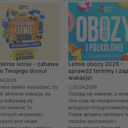
olonie letnie - zabawa
Letnie obozy 2026 -
ko Twojego domu!
sprawdź terminy i zap
wakacje!
04.2026
rzeba daleko wyjeżdżać, by
15.04.2026
ić aktywne wakacje, bo
Zbliżają się wakacje, a wra
sy odbywają się
nimi czas na niezapomnian
im mieście! To
przygody! Przygotowaliśmy
 różnych aktywności
Ciebie aktualny terminarz l
owych pod okiem
obozów sportowych i