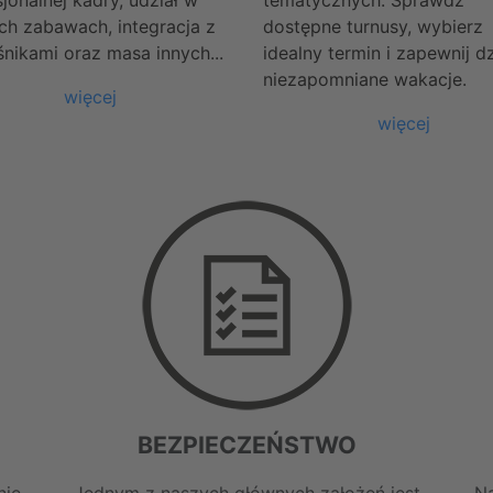
jonalnej kadry, udział w
tematycznych. Sprawdź
ych zabawach, integracja z
dostępne turnusy, wybierz
śnikami oraz masa innych...
idealny termin i zapewnij d
niezapomniane wakacje.
więcej
więcej
BEZPIECZEŃSTWO
nie
Jednym z naszych głównych założeń jest
Na