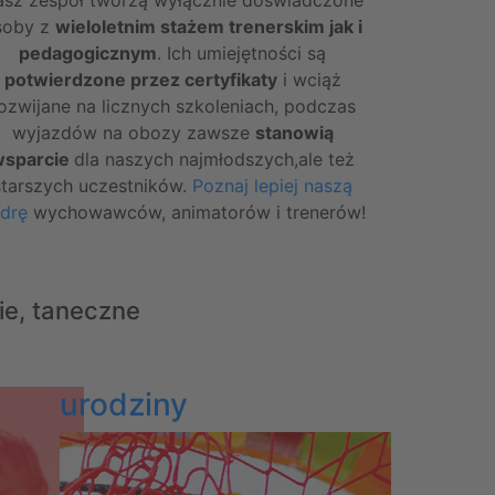
soby z
wieloletnim stażem trenerskim jak i
pedagogicznym
. Ich umiejętności są
potwierdzone przez certyfikaty
i wciąż
ozwijane na licznych szkoleniach, podczas
wyjazdów na obozy zawsze
stanowią
wsparcie
dla naszych najmłodszych,ale też
starszych uczestników.
Poznaj lepiej naszą
drę
wychowawców, animatorów i trenerów!
kie, taneczne
urodziny