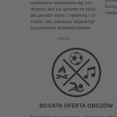
profes
opiekunów zastanawia się, czy
liczn
dziecko jest już gotowe na obóz,
rówie
jak poradzi sobie z tęsknotą i co
zrobić, aby pierwszy wyjazd był
pozytywnym doświadczeniem.
więcej
BOGATA OFERTA OBOZÓW
SportujMy to propozycja, skierowana głów