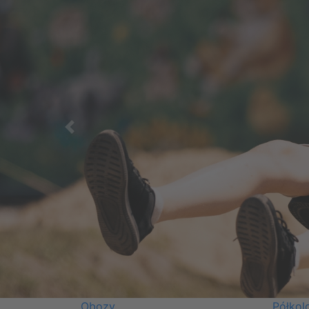
Previous
Obozy
Półkol