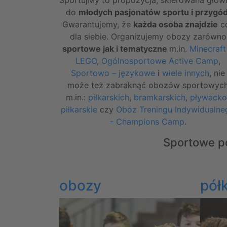
do
młodych pasjonatów sportu i przygó
Gwarantujemy, że
każda osoba znajdzie
c
dla siebie. Organizujemy obozy zarówno
sportowe jak i tematyczne
m.in.
Minecraft
LEGO
,
Ogólnosportowe Active Camp
,
Sportowo – językowe
i
wiele innych
,
nie
może też zabraknąć obozów sportowyc
m.in.:
piłkarskich
,
bramkarskich
,
pływacko
piłkarskie
czy
Obóz Treningu Indywidualne
- Champions Camp
.
Sportowe pół
obozy
pół