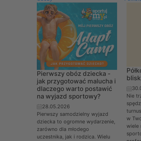
Półk
Pierwszy obóz dziecka -
blis
jak przygotować malucha i
dlaczego warto postawić
30.
na wyjazd sportowy?
Nie t
spędz
28.05.2026
turnu
Pierwszy samodzielny wyjazd
w Two
dziecka to ogromne wydarzenie,
wiele
zarówno dla młodego
sport
uczestnika, jak i rodzica. Wielu